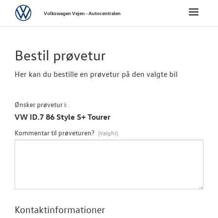
Volkswagen
Toggle
Volkswagen Vejen - Autocentralen
naviga
FORSIDE
Bestil prøvetur
NYE PERSONBI
Her kan du bestille en prøvetur på den valgte bil
NYE VAREBILER
Ønsker prøvetur i:
VW ID.7 86 Style S+ Tourer
BRUGTE BILER
Kommentar til prøveturen?
VÆRKSTED
SKADECENTER
NYHEDER
Kontaktinformationer