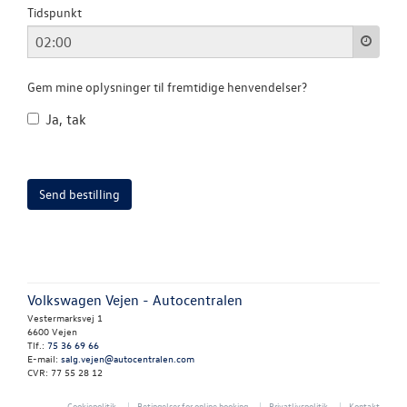
Tidspunkt
Gem mine oplysninger til fremtidige henvendelser?
Ja, tak
Volkswagen Vejen - Autocentralen
Vestermarksvej 1
6600 Vejen
Tlf.:
75 36 69 66
E-mail:
salg.vejen@autocentralen.com
CVR: 77 55 28 12
Cookiepolitik
Betingelser for online booking
Privatlivspolitik
Kontakt