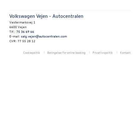
TILBEHØR
Volkswagen Vejen - Autocentralen
OM OS
Vestermarksvej 1
6600 Vejen
Tlf.:
75 36 69 66
RESERVEDELE
E-mail:
salg.vejen@autocentralen.com
CVR: 77 55 28 12
Cookiepolitik
Betingelser for online booking
Privatlivspolitik
Kontakt