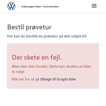
Volkswagen
Toggle
Volkswagen Vejen - Autocentralen
naviga
FORSIDE
Bestil prøvetur
NYE PERSONBI
Her kan du bestille en prøvetur på den valgte bil
NYE VAREBILER
Der skete en fejl.
BRUGTE BILER
Bilen blev ikke fundet. Dette kan skyldes at bilen
VÆRKSTED
er solgt
Klik her for at gå
tilbage til brugte biler
SKADECENTER
NYHEDER