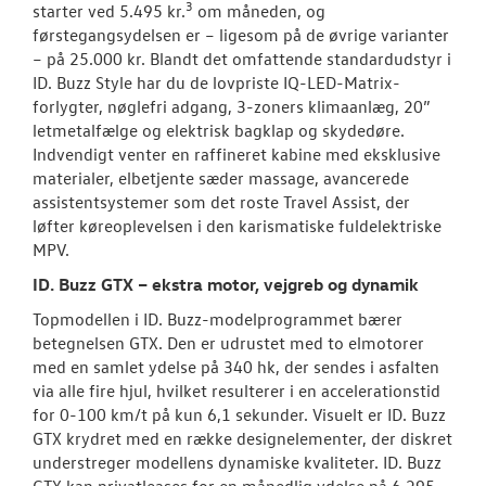
3
starter ved 5.495 kr.
om måneden, og
førstegangsydelsen er – ligesom på de øvrige varianter
– på 25.000 kr. Blandt det omfattende standardudstyr i
ID. Buzz Style har du de lovpriste IQ-LED-Matrix-
forlygter, nøglefri adgang, 3-zoners klimaanlæg, 20”
letmetalfælge og elektrisk bagklap og skydedøre.
Indvendigt venter en raffineret kabine med eksklusive
materialer, elbetjente sæder massage, avancerede
assistentsystemer som det roste Travel Assist, der
løfter køreoplevelsen i den karismatiske fuldelektriske
MPV.
ID. Buzz GTX – ekstra motor, vejgreb og dynamik
Topmodellen i ID. Buzz-modelprogrammet bærer
betegnelsen GTX. Den er udrustet med to elmotorer
med en samlet ydelse på 340 hk, der sendes i asfalten
via alle fire hjul, hvilket resulterer i en accelerationstid
for 0-100 km/t på kun 6,1 sekunder. Visuelt er ID. Buzz
GTX krydret med en række designelementer, der diskret
understreger modellens dynamiske kvaliteter. ID. Buzz
GTX kan privatleases for en månedlig ydelse på 6.295