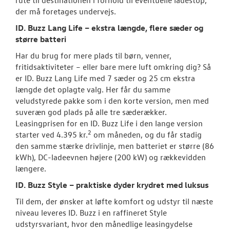
der må foretages undervejs.
ID. Buzz Lang Life – ekstra længde, flere sæder og
større batteri
Har du brug for mere plads til børn, venner,
fritidsaktiviteter – eller bare mere luft omkring dig? Så
er ID. Buzz Lang Life med 7 sæder og 25 cm ekstra
længde det oplagte valg. Her får du samme
veludstyrede pakke som i den korte version, men med
suveræn god plads på alle tre sæderækker.
Leasingprisen for en ID. Buzz Life i den lange version
2
starter ved 4.395 kr.
om måneden, og du får stadig
den samme stærke drivlinje, men batteriet er større (86
kWh), DC-ladeevnen højere (200 kW) og rækkevidden
længere.
ID. Buzz Style – praktiske dyder krydret med luksus
Til dem, der ønsker at løfte komfort og udstyr til næste
niveau leveres ID. Buzz i en raffineret Style
udstyrsvariant, hvor den månedlige leasingydelse