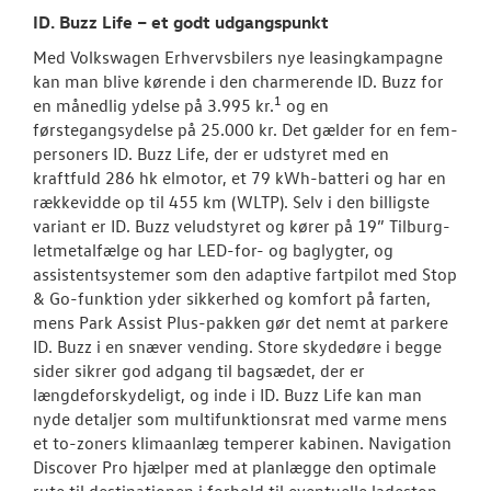
ID. Buzz Life – et godt udgangspunkt
Med Volkswagen Erhvervsbilers nye leasingkampagne
kan man blive kørende i den charmerende ID. Buzz for
1
en månedlig ydelse på 3.995 kr.
og en
førstegangsydelse på 25.000 kr. Det gælder for en fem-
personers ID. Buzz Life, der er udstyret med en
kraftfuld 286 hk elmotor, et 79 kWh-batteri og har en
rækkevidde op til 455 km (WLTP). Selv i den billigste
variant er ID. Buzz veludstyret og kører på 19” Tilburg-
letmetalfælge og har LED-for- og baglygter, og
assistentsystemer som den adaptive fartpilot med Stop
& Go-funktion yder sikkerhed og komfort på farten,
mens Park Assist Plus-pakken gør det nemt at parkere
ID. Buzz i en snæver vending. Store skydedøre i begge
sider sikrer god adgang til bagsædet, der er
længdeforskydeligt, og inde i ID. Buzz Life kan man
nyde detaljer som multifunktionsrat med varme mens
et to-zoners klimaanlæg temperer kabinen. Navigation
Discover Pro hjælper med at planlægge den optimale
rute til destinationen i forhold til eventuelle ladestop,