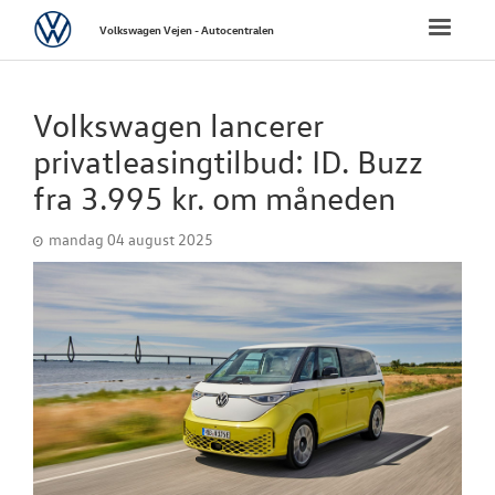
Volkswagen
Toggle
Volkswagen Vejen - Autocentralen
naviga
FORSIDE
Volkswagen lancerer
NYE PERSONBI
privatleasingtilbud: ID. Buzz
fra 3.995 kr. om måneden
NYE VAREBILER
mandag 04 august 2025
BRUGTE BILER
VÆRKSTED
SKADECENTER
NYHEDER