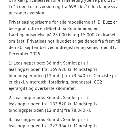
4
5
kr.
i den korte version og fra 6995 kr.
i den lange syv
personers version.
Privatleasingpriserne for alle modellerne af ID. Buzz er
beregnet udfra en løbetid på 36 måneder, en
førstegangsydelse på 25.000 kr. og 15.000 km kørsel
om året. Privatleasingtilbuddet er gældende fra frem til
den 30. september ved indregistrering senest den 31.
December 2025.
1: Leasingperiode: 36 mdr. Samlet pris i
leasingperioden fra: 169.420 kr. Mindstepris i
bindingsperioden (12 mdr.) fra 73.540 kr. Den viste pris
er ekskl. vinterdæk, forsikring, brændstof, CO2-
ejerafgift og overkørte kilometer.
2: Leasingperiode: 36 mdr. Samlet pris i
leasingperioden fra: 183.820 kr. Mindstepris i
bindingsperioden (12 mdr.) fra 78.340 kr.
3: Leasingperiode: 36 mdr. Samlet pris i
leasingperioden fra: 223.384 kr. Mindstepris i