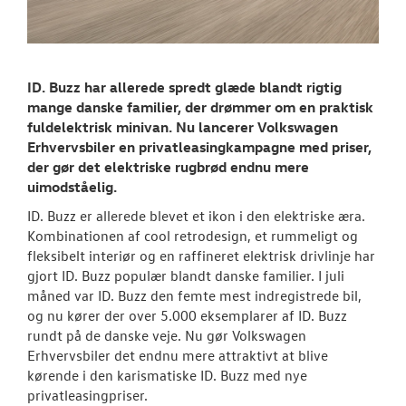
Tilmeld dig V
Danmarks nyh
Aktuelt
ID. Buzz har allerede spredt glæde blandt rigtig
TILBEHØR
mange danske familier, der drømmer om en praktisk
fuldelektrisk minivan. Nu lancerer Volkswagen
Erhvervsbiler en privatleasingkampagne med priser,
OM OS
der gør det elektriske rugbrød endnu mere
uimodståelig.
RESERVEDELE
ID. Buzz er allerede blevet et ikon i den elektriske æra.
Kombinationen af cool retrodesign, et rummeligt og
fleksibelt interiør og en raffineret elektrisk drivlinje har
gjort ID. Buzz populær blandt danske familier. I juli
måned var ID. Buzz den femte mest indregistrede bil,
og nu kører der over 5.000 eksemplarer af ID. Buzz
rundt på de danske veje. Nu gør Volkswagen
Erhvervsbiler det endnu mere attraktivt at blive
kørende i den karismatiske ID. Buzz med nye
privatleasingpriser.