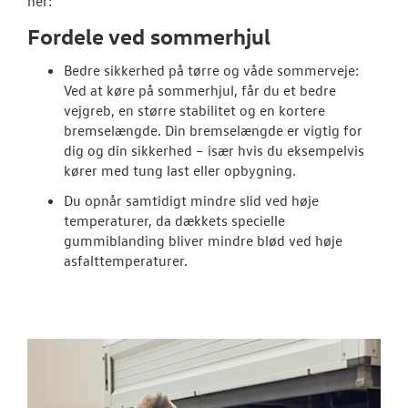
SKADECENTER
her:
Fordele ved sommerhjul
NYHEDER
Bedre sikkerhed på tørre og våde sommerveje:
Ved at køre på sommerhjul, får du et bedre
TILBEHØR
vejgreb, en større stabilitet og en kortere
bremselængde. Din bremselængde er vigtig for
OM OS
dig og din sikkerhed – især hvis du eksempelvis
kører med tung last eller opbygning.
RESERVEDELE
Du opnår samtidigt mindre slid ved høje
temperaturer, da dækkets specielle
gummiblanding bliver mindre blød ved høje
asfalttemperaturer.