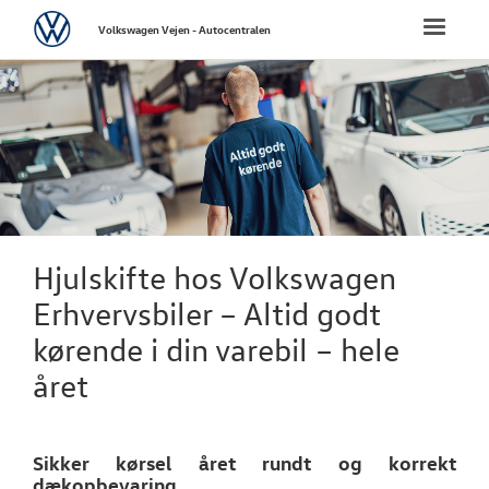
Volkswagen
Toggle
Volkswagen Vejen - Autocentralen
naviga
FORSIDE
NYE PERSONBI
NYE VAREBILER
BRUGTE BILER
Hjulskifte hos Volkswagen
Erhvervsbiler – Altid godt
VÆRKSTED
kørende i din varebil – hele
Koncepter og 
året
Hjulskifte
Sikker kørsel året rundt og korrekt
Softwareopda
dækopbevaring