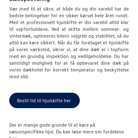
Bestil tid på 
Vær med til at sikre, at både du og din varebil har de
bedste betingelser for en sikker kørsel hele året rundt.
VW Connect
Med et professionelt hjulskifte er din varebil altid klar
til vejrforholdene. Ved at skifte mellem sommer- og
Volkswagen Se
vinterdæk, optimeres bilens vejgreb og stabilitet, så du
altid kan køre sikkert. Når du får foretaget et hjulskifte
MinVolkswage
på vores værksted, sikrer vi, at dine dæk er i topform
med en grundig inspektion og vedligeholdelse. Du har
Hjulskifte Erh
samtidigt mulighed for at få opbevaret dine dæk på
vores dækhotel for korrekt temperatur og beskyttelse
Service Cam
mod slid.
Serviceabonn
Bestil tid til hjulskifte her
Velkomstpakke 
Autoriseret V
Brugtbilsattes
Der er mange gode grunde til at køre på
sæsonspecifikke hjul. Du kan læse mere om fordelene