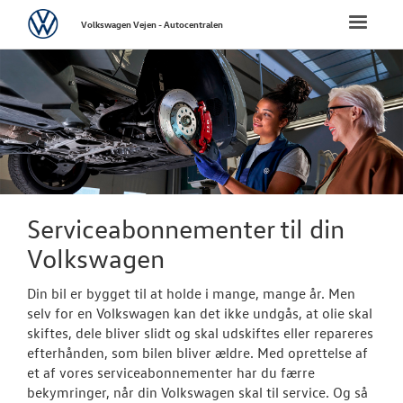
Volkswagen
Toggle
Volkswagen Vejen - Autocentralen
naviga
FORSIDE
NYE PERSONBI
NYE VAREBILER
BRUGTE BILER
Serviceabonnementer til din
Volkswagen
VÆRKSTED
Din bil er bygget til at holde i mange, mange år. Men
Koncepter og 
selv for en Volkswagen kan det ikke undgås, at olie skal
skiftes, dele bliver slidt og skal udskiftes eller repareres
Hjulskifte
efterhånden, som bilen bliver ældre. Med oprettelse af
et af vores serviceabonnementer har du færre
Softwareopda
bekymringer, når din Volkswagen skal til service. Og så