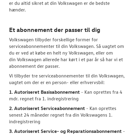
er du altid sikret at din Volkswagen er de bedste
Bestil tid på 
hænder.
VW Connect
Et abonnement der passer til dig
Volkswagen Se
Volkswagen tilbyder forskellige former for
serviceabonnementer til din Volkswagen. Så uagtet om
MinVolkswage
du er ved at købe en helt ny Volkswagen, eller om
din Volkswagen allerede har kørt i et par år så har vi et
Hjulskifte Erh
abonnement der passer.
Service Cam
Vi tilbyder tre serviceabonnementer til din Volkswagen,
uagtet om der er en person- eller erhvervsbil:
Serviceabonn
1. Autoriseret Basisabonnement
- Kan oprettes fra 4
mdr. regnet fra 1. indregistrering
Velkomstpakke 
2. Autoriseret Serviceabonnement
- Kan oprettes
Autoriseret V
senest 24 måneder regnet fra din Volkswagens 1.
Brugtbilsattes
indregistrering
3. Autoriseret Service- og Reparationsabonnement
-