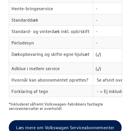
Hente-bringeservice
-
Standarddæk
-
Standard- og vinterdæk inkl. opb/skift
-
Periodesyn
-
Dækopbevaring og skifte egne hjulsæt
(
√
)
Adblue i mellem service
(
√
)
Hvornår kan abonnementet oprettes?
Se afsnit ovenfo
Forklaring af tegn
- = Ej inkluderet
*
Inkluderet såfremt Volkswagen-fabrikkens fastlagte
serviceintervaller er overholdt
Læs mere om Volkswagen Serviceabonnementer