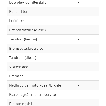
DSG olie- og filterskift
-
Pollenfilter
-
Luftfilter
-
Brændstoffiler (diesel)
-
Tændrør (benzin)
-
Bremsevæskeservice
-
Tandrem (diesel)
-
Viskerblade
-
Bremser
-
Nedbrud på motor/gear/El dele
-
Pærer, også i mellem service
-
Erstatningsbil
-