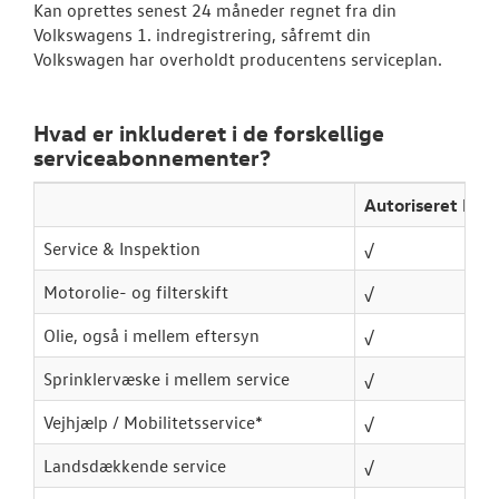
SKADECENTER
Kan oprettes senest 24 måneder regnet fra din
Volkswagens 1. indregistrering, såfremt din
Volkswagen har overholdt producentens serviceplan.
NYHEDER
TILBEHØR
Hvad er inkluderet i de forskellige
serviceabonnementer?
OM OS
Autoriseret Ba
RESERVEDELE
Service & Inspektion
√
Motorolie- og filterskift
√
Olie, også i mellem eftersyn
√
Sprinklervæske i mellem service
√
Vejhjælp / Mobilitetsservice*
√
Landsdækkende service
√