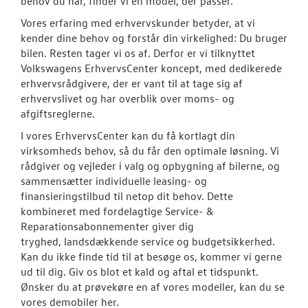
behov du har, finder vi en model, der passer.
Byg din Volks
Vores erfaring med erhvervskunder betyder, at vi
Garanti
kender dine behov og forstår din virkelighed: Du bruger
bilen. Resten tager vi os af. Derfor er vi tilknyttet
Volkswagens ErhvervsCenter koncept, med dedikerede
BRUGTE BILER
erhvervsrådgivere, der er vant til at tage sig af
erhvervslivet og har overblik over moms- og
VÆRKSTED
afgiftsreglerne.
I vores ErhvervsCenter kan du få kortlagt din
SKADECENTER
virksomheds behov, så du får den optimale løsning. Vi
rådgiver og vejleder i valg og opbygning af bilerne, og
NYHEDER
sammensætter individuelle leasing- og
finansieringstilbud til netop dit behov. Dette
kombineret med fordelagtige Service- &
TILBEHØR
Reparationsabonnementer giver dig
tryghed, landsdækkende service og budgetsikkerhed.
OM OS
Kan du ikke finde tid til at besøge os, kommer vi gerne
ud til dig. Giv os blot et kald og aftal et tidspunkt.
Ønsker du at prøvekøre en af vores modeller, kan du se
RESERVEDELE
vores demobiler her.