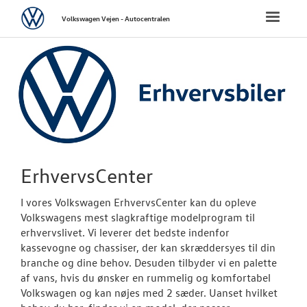
Volkswagen
Toggle
Volkswagen Vejen - Autocentralen
naviga
FORSIDE
NYE PERSONBI
NYE VAREBILER
ErhvervsCente
ErhvervsCenter
Bestil prøvetu
I vores Volkswagen ErhvervsCenter kan du opleve
Volkswagens mest slagkraftige modelprogram til
Finansiering
erhvervslivet. Vi leverer det bedste indenfor
kassevogne og chassiser, der kan skræddersyes til din
Modeller
branche og dine behov. Desuden tilbyder vi en palette
af vans, hvis du ønsker en rummelig og komfortabel
Book en salgs
Volkswagen og kan nøjes med 2 sæder. Uanset hvilket