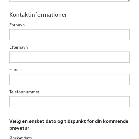
Garanti
Kontaktinformationer
Fornavn
NYE VAREBILER
BRUGTE BILER
Efternavn
VÆRKSTED
E-mail
SKADECENTER
NYHEDER
Telefonnummer
TILBEHØR
Vælg en ønsket dato og tidspunkt for din kommende
OM OS
prøvetur
Ønsket dato