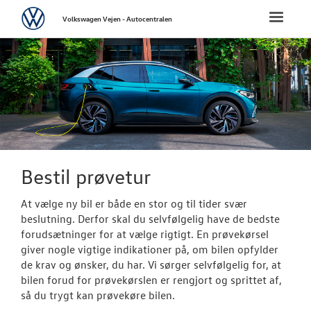
Volkswagen
Toggle
Volkswagen Vejen - Autocentralen
naviga
FORSIDE
NYE PERSONBI
Biler til omgå
Bestil prøvetu
Bestil prøvetur
Book en salgs
At vælge ny bil er både en stor og til tider svær
beslutning. Derfor skal du selvfølgelig have de bedste
Finansiering
forudsætninger for at vælge rigtigt. En prøvekørsel
giver nogle vigtige indikationer på, om bilen opfylder
Elektrisk Volks
de krav og ønsker, du har. Vi sørger selvfølgelig for, at
bilen forud for prøvekørslen er rengjort og sprittet af,
Modeller
så du trygt kan prøvekøre bilen.
ID. Polo