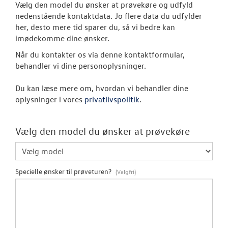
Vælg den model du ønsker at prøvekøre og udfyld
nedenstående kontaktdata. Jo flere data du udfylder
ID.3 Neo
her, desto mere tid sparer du, så vi bedre kan
imødekomme dine ønsker.
ID.4
Når du kontakter os via denne kontaktformular,
behandler vi dine personoplysninger.
Aktuelle kam
Du kan læse mere om, hvordan vi behandler dine
ID.5
oplysninger i vores
privatlivspolitik
.
Pendlerleasin
Vælg den model du ønsker at prøvekøre
ID. Cross
T-Roc
Specielle ønsker til prøveturen?
ID. Buzz
ID.7 og ID.7 T
Den nye Tigua