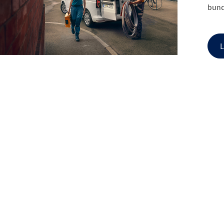
bund
L