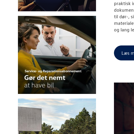
praktisk 
dokumente
til dør-,
materiale
og lang l
Læs m