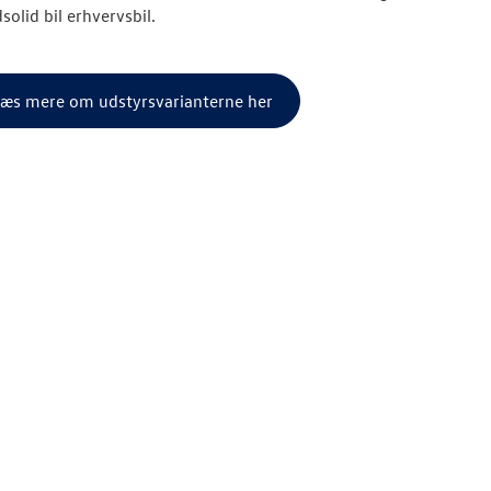
solid bil erhvervsbil.
æs mere om udstyrsvarianterne her