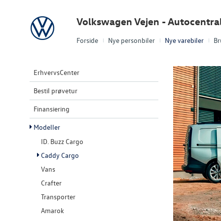
Volkswagen
Volkswagen Vejen - Autocentra
Forside
Nye personbiler
Nye varebiler
Br
ErhvervsCenter
Bestil prøvetur
Finansiering
Modeller
ID. Buzz Cargo
Caddy Cargo
Vans
Crafter
Transporter
Amarok