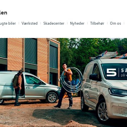
len
ugte biler
Værksted
Skadecenter
Nyheder
Tilbehør
Om os