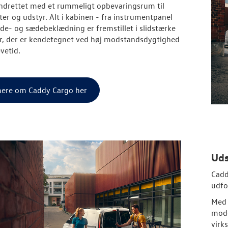
indrettet med et rummeligt opbevaringsrum til
r og udstyr. Alt i kabinen - fra instrumentpanel
 side- og sædebeklædning er fremstillet i slidstærke
r, der er kendetegnet ved høj modstandsdygtighed
evetid.
ere om Caddy Cargo her
Uds
Cadd
udfo
Med 
mode
virk