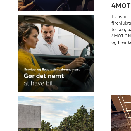
4MOT
Transpor
firehjulst
terræn, p
4MOTION f
og fremk