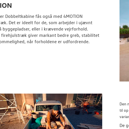
ION
ter Dobbeltkabine fås også med 4MOTION
ræk. Det er ideelt for de, som arbejder i ujævnt
å byggepladser, eller i krævende vejrforhold.
irehjulstræk giver markant bedre greb, stabilitet
ommelighed, når forholdene er udfordrende.
Den n
til o
varia
De g