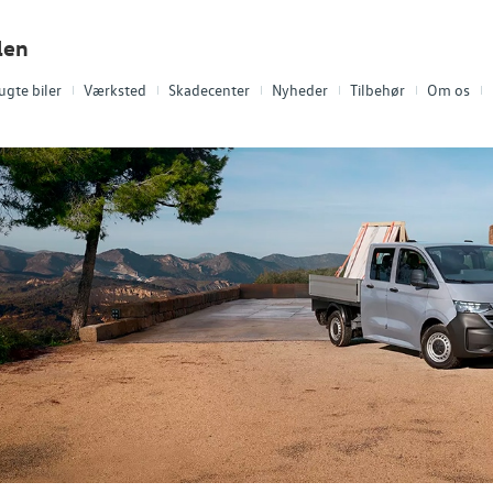
len
ugte biler
Værksted
Skadecenter
Nyheder
Tilbehør
Om os