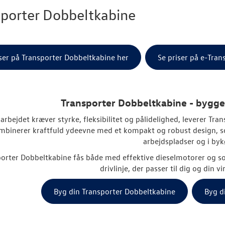
sporter Dobbeltkabine
iser på Transporter Dobbeltkabine her
Se priser på e-Tra
Transporter Dobbeltkabine - bygget
arbejdet kræver styrke, fleksibilitet og pålidelighed, leverer T
mbinerer kraftfuld ydeevne med et kompakt og robust design, s
arbejdspladser og i byk
orter Dobbeltkabine fås både med effektive dieselmotorer og so
drivlinje, der passer til dig og din
Byg din Transporter Dobbeltkabine
Byg d