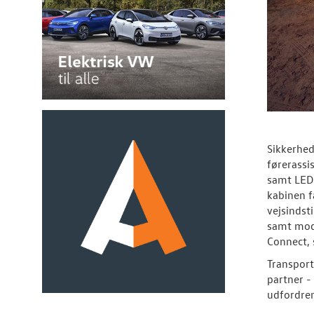
Sikkerhed
førerassi
samt LED-
kabinen f
vejsindst
samt mod
Connect, 
Transport
partner - 
udfordre