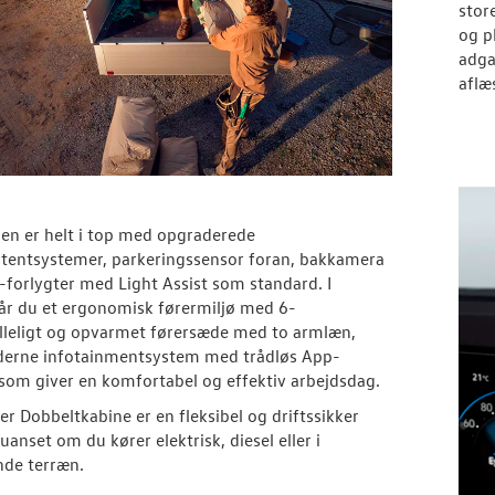
stor
og p
adga
aflæ
en er helt i top med opgraderede
stentsystemer, parkeringssensor foran, bakkamera
forlygter med Light Assist som standard. I
år du et ergonomisk førermiljø med 6-
illeligt og opvarmet førersæde med to armlæn,
erne infotainmentsystem med trådløs App-
som giver en komfortabel og effektiv arbejdsdag.
er Dobbeltkabine er en fleksibel og driftssikker
uanset om du kører elektrisk, diesel eller i
nde terræn.