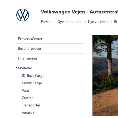
Volkswagen
Volkswagen Vejen - Autocentra
Forside
Nye personbiler
Nye varebiler
Br
ErhvervsCenter
Bestil prøvetur
Finansiering
Modeller
ID. Buzz Cargo
Caddy Cargo
Vans
Crafter
Transporter
Amarok