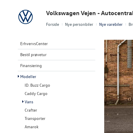
Volkswagen
Volkswagen Vejen - Autocentra
Forside
Nye personbiler
Nye varebiler
Br
ErhvervsCenter
Bestil prøvetur
Finansiering
Modeller
ID. Buzz Cargo
Caddy Cargo
Vans
Crafter
Transporter
Amarok