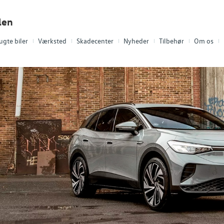
len
ugte biler
Værksted
Skadecenter
Nyheder
Tilbehør
Om os