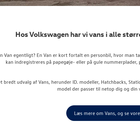
Hos Volkswagen har vi vans i alle størr
n Van egentligt? En Van er kort fortalt en personbil, hvor man t
kan indregistreres på papegøje- eller på gule nummerplader,
et bredt udvalg af Vans, herunder ID. modeller, Hatchbacks, Stati
model der passer til netop dig og di
Læs mere om Vans, og se vore