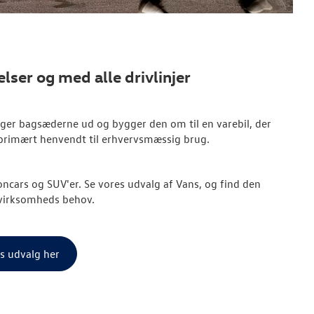
elser og med alle drivlinjer
ager bagsæderne ud og bygger den om til en varebil, der
 primært henvendt til erhvervsmæssig brug.
oncars og SUV'er. Se vores udvalg af Vans, og find den
n virksomheds behov.
s udvalg her