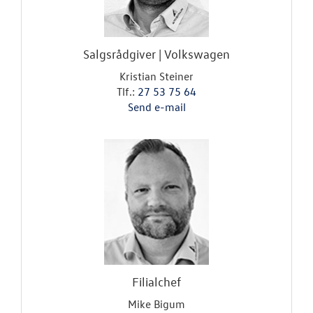
TILBEHØR
OM OS
Salgsrådgiver | Volkswagen
Personale
Kristian Steiner
Tlf.:
27 53 75 64
Kontakt
Send e-mail
Jobs
Forbrugerkla
Betingelser
RESERVEDELE
Filialchef
Mike Bigum