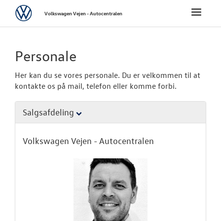
Volkswagen
Toggle
Volkswagen Vejen - Autocentralen
naviga
FORSIDE
Personale
NYE PERSONBI
Her kan du se vores personale. Du er velkommen til at
kontakte os på mail, telefon eller komme forbi.
NYE VAREBILER
Salgsafdeling
BRUGTE BILER
Volkswagen Vejen - Autocentralen
VÆRKSTED
SKADECENTER
NYHEDER