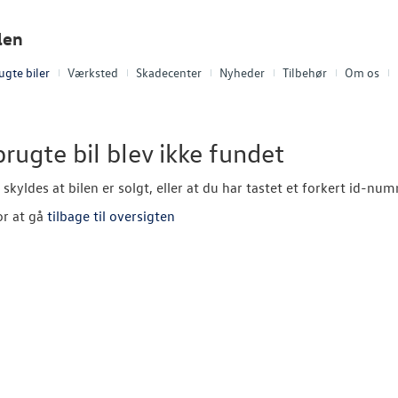
len
ugte biler
Værksted
Skadecenter
Nyheder
Tilbehør
Om os
rugte bil blev ikke fundet
 skyldes at bilen er solgt, eller at du har tastet et forkert id-nu
or at gå
tilbage til oversigten