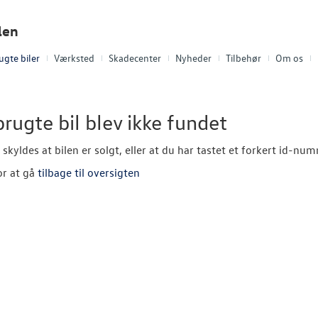
len
ugte biler
Værksted
Skadecenter
Nyheder
Tilbehør
Om os
rugte bil blev ikke fundet
 skyldes at bilen er solgt, eller at du har tastet et forkert id-nu
or at gå
tilbage til oversigten